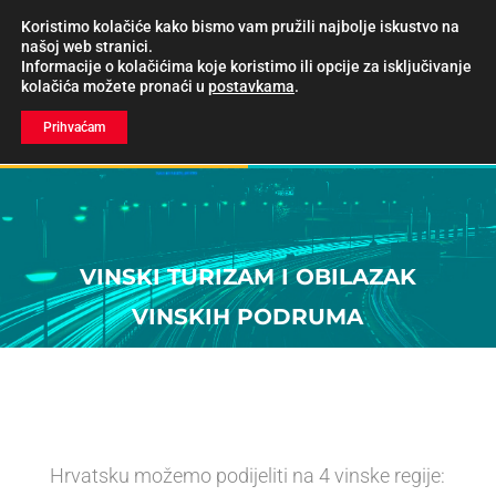
Koristimo kolačiće kako bismo vam pružili najbolje iskustvo na
našoj web stranici.
Informacije o kolačićima koje koristimo ili opcije za isključivanje
kolačića možete pronaći u
postavkama
.
Prihvaćam
CJENIK/REZERVACIJE
VINSKI TURIZAM I OBILAZAK
VINSKIH PODRUMA
Hrvatsku možemo podijeliti na 4 vinske regije: