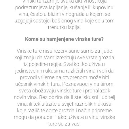
Vinski turizam je svaka aktivnost koja
podrazumjeva ispijanje, kušanje ili kupovinu
vina, često u blizini vinograda u kojem se
uzgajaji sastojci baš onog vina koje se u tom
trenutku ispija.
Kome su namjenjene vinske ture?
Vinske ture nisu rezervisane samo za ljude
koji znaju da Vam izrecituju sve vrste grozda
iz pojedine regije. Svatko tko uživa u
jedinstvenim ukusima različitih vina i voli da
provodi vrijeme na otvorenom može biti
učesnik vinskih tura. Poznavaoci vina širom
sveta obožavaju vinske ture i pronalazak
novih vina. Bez obzira da li ste iskusni ljubitelj
vina, ili tek ulazite u svijet raznolikih ukusa
koje različite sorte grožđa i način pripreme
mogu da ponude – ako uživate u vinu, vinske
ture su za vas.