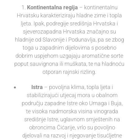
Kontinentalna regija
– kontinentalnu
Hrvatsku karakteriziraju hladne zime i topla
ljeta. Ipak, podregije središnja Hrvatska i
sjeverozapadna Hrvatska značajno su
hladnije od Slavonije i Podunavlja, pa se zbog
toga u zapadnim dijelovima s posebno
dobrim uspjehom uzgajaju aromatične sorte
poput sauvignona ili muškata, te na hladnoću
otporan rajnski rizling.
Istra
– povoljna klima, topla ljeta i
stabilizirajući utjecaj mora u obalnom
području zapadne Istre oko Umaga i Buja,
te visoka nadmorska visina vinograda
središnje Istre, uglavnom smještenih na
obroncima Ćićarije, vrlo su povoljno
djelovali na razvoj i njegovanje tisućljetne