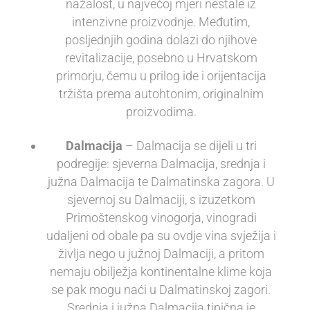
nažalost, u najvećoj mjeri nestale iz
intenzivne proizvodnje. Međutim,
posljednjih godina dolazi do njihove
revitalizacije, posebno u Hrvatskom
primorju, čemu u prilog ide i orijentacija
tržišta prema autohtonim, originalnim
proizvodima.
Dalmacija
– Dalmacija se dijeli u tri
podregije: sjeverna Dalmacija, srednja i
južna Dalmacija te Dalmatinska zagora. U
sjevernoj su Dalmaciji, s izuzetkom
Primoštenskog vinogorja, vinogradi
udaljeni od obale pa su ovdje vina svježija i
življa nego u južnoj Dalmaciji, a pritom
nemaju obilježja kontinentalne klime koja
se pak mogu naći u Dalmatinskoj zagori.
Srednja i južna Dalmacija tipična je