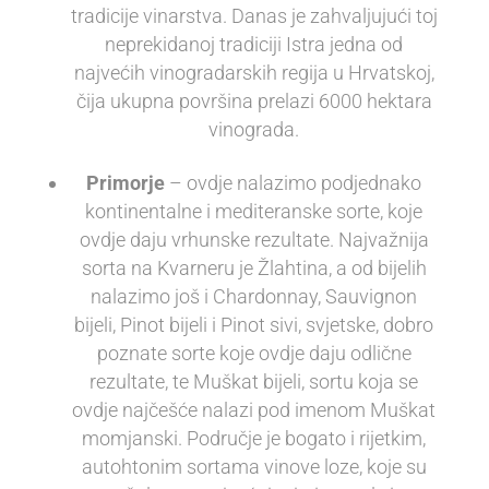
tradicije vinarstva. Danas je zahvaljujući toj
neprekidanoj tradiciji Istra jedna od
najvećih vinogradarskih regija u Hrvatskoj,
čija ukupna površina prelazi 6000 hektara
vinograda.
Primorje
– ovdje nalazimo podjednako
kontinentalne i mediteranske sorte, koje
ovdje daju vrhunske rezultate. Najvažnija
sorta na Kvarneru je Žlahtina, a od bijelih
nalazimo još i Chardonnay, Sauvignon
bijeli, Pinot bijeli i Pinot sivi, svjetske, dobro
poznate sorte koje ovdje daju odlične
rezultate, te Muškat bijeli, sortu koja se
ovdje najčešće nalazi pod imenom Muškat
momjanski. Područje je bogato i rijetkim,
autohtonim sortama vinove loze, koje su