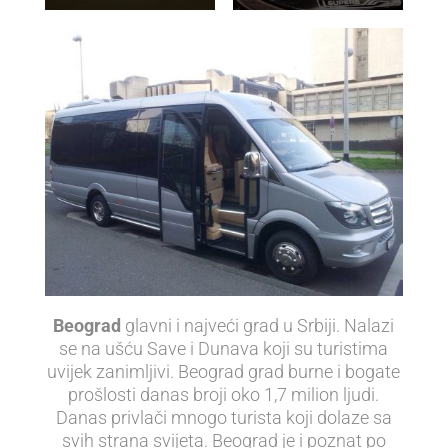
Beograd
glavni i najveći grad u Srbiji. Nalazi
se na ušću Save i Dunava koji su turistima
uvijek zanimljivi. Beograd grad burne i bogate
prošlosti danas broji oko 1,7 milion ljudi.
Danas privlači mnogo turista koji dolaze sa
svih strana svijeta. Beograd je i poznat po