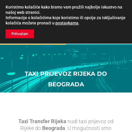
Koristimo kolačiće kako bismo vam pružili najbolje iskustvo na
našoj web stranici.
Informacije o kolačićima koje koristimo ili opcije za isključivanje
kolačića možete pronaći u
postavkama
.
Prihvaćam
CJENIK/REZERVACIJE
TAXI PRIJEVOZ RIJEKA DO
BEOGRADA
Taxi Transfer Rijeka
nudi taxi prijevoz od
Rijeke do
Beograda
. U mogućnosti smo