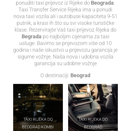
ponuditi taxi prijevoz iz Rijeke do
Beograda
.
Taxi Transfer Service Rijeka ima u ponudi
nova taxi vozila ali i autobuse kapaciteta 9-51
putnik, a krasi ih što su svi visoke turističke
klase. Rezervirajte Vaš taxi prijevoz Rijeka do
Begrada
po najboljim cijenama za taxi
usluge. Bavimo se prijevozom više od 10
godina i naše iskustvo u prijevozu garancija je
sigurne vožnje. Naša nova i udobna vozila
garancija su udobne vožnje
O destinaciji:
Beograd
TAXI RIJEKA DO
TAXI RIJEKA DO
BEOGRAD KOMBI
BEOGRAD