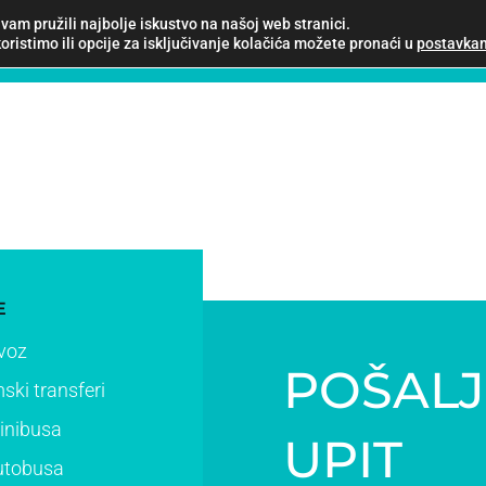
vam pružili najbolje iskustvo na našoj web stranici.
POČETNA
USLUGE
KONTAKT
TAXI OPATIJA
oristimo ili opcije za isključivanje kolačića možete pronaći u
postavka
E
evoz
POŠALJ
ki transferi
inibusa
UPIT
utobusa