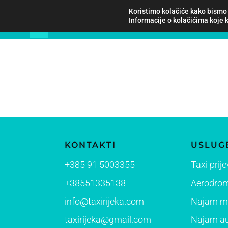
Koristimo kolačiće kako bismo 
Informacije o kolačićima koje k
KONTAKTI
USLUG
+385 91 5003355
Taxi prij
+38551335138
Aerodroms
info@taxirijeka.com
Najam m
taxirijeka@gmail.com
Najam a