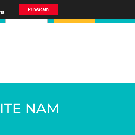
Prihvaćam
ma
.
CJENIK/REZERVACIJE
ITE NAM